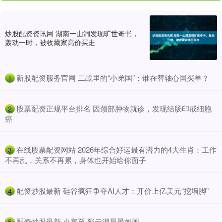
炒股配资资讯网 湖南一山洞发现旷世奇书，
轰动一时，被收藏家高价买走
​新股配资服务官网 二战里的“小弟国”：谁在替轴心国买单？
1
​股票配资正规平台排名 因颈部肿物就诊，发现结肠印戒细胞
2
癌
​在线股票配资网站 2026年综合好运最有潜力的4大生肖：工作
3
不再乱，关系不再累，身体也开始给你面子
​配资炒股最新 硅谷疯狂争夺AI人才：开价上亿美元“挖墙脚”
4
​配资炒股最新 小寒至 彩云湖晨景如画
5