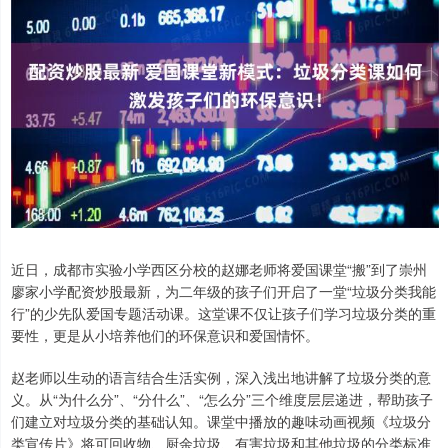
近日，成都市实验小学西区分校的赵娜老师将爱国课堂“搬”到了崇州
廖家小学配资炒股最新，为二年级的孩子们开启了一堂“垃圾分类我能
行”的少先队爱国专题活动课。这堂课不仅让孩子们学习垃圾分类的重
要性，更是从小培养他们的环保意识和爱国情怀。
赵老师以生动的语言结合生活实例，深入浅出地讲解了垃圾分类的意
义。从“为什么分”、“分什么”、“怎么分”三个维度层层递进，帮助孩子
们建立对垃圾分类的基础认知。课堂中播放的趣味动画视频《垃圾分
类宣传片》将可回收物、厨余垃圾、有害垃圾和其他垃圾的分类标准