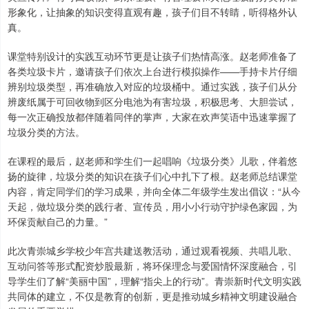
形象化，让抽象的知识变得直观有趣，孩子们目不转睛，听得格外认
真。
课堂特别设计的实践互动环节更是让孩子们热情高涨。赵老师准备了
各类垃圾卡片，邀请孩子们依次上台进行模拟操作——手持卡片仔细
辨别垃圾类型，再准确放入对应的垃圾桶中。通过实践，孩子们从分
辨废纸属于可回收物到区分电池为有害垃圾，积极思考、大胆尝试，
每一次正确投放都伴随着同伴的掌声，大家在欢声笑语中迅速掌握了
垃圾分类的方法。
在课程的最后，赵老师和学生们一起唱响《垃圾分类》儿歌，伴着悠
扬的旋律，垃圾分类的知识在孩子们心中扎下了根。赵老师总结课堂
内容，肯定同学们的学习成果，并向全体二年级学生发出倡议：“从今
天起，做垃圾分类的践行者、宣传员，用小小行动守护绿色家园，为
环保贡献自己的力量。”
此次青崇城乡学校少年宫共建送教活动，通过观看视频、共唱儿歌、
互动问答等形式配资炒股最新，将环保理念与爱国情怀深度融合，引
导学生们了解“美丽中国”，理解“指尖上的行动”。青崇新时代文明实践
共同体的建立，不仅是教育的创新，更是推动城乡精神文明建设融合